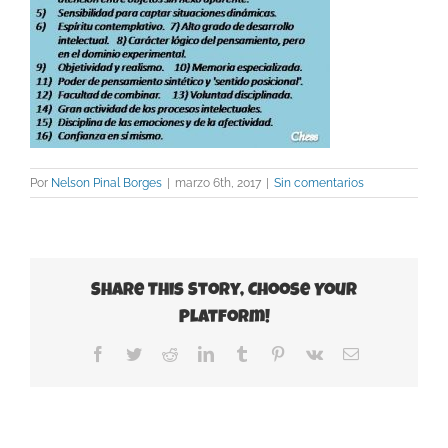
Por
Nelson Pinal Borges
|
marzo 6th, 2017
|
Sin comentarios
Share This Story, Choose Your
Platform!
Facebook
Twitter
Reddit
LinkedIn
Tumblr
Pinterest
Vk
Correo
electrónico