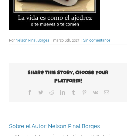
Por
Nelson Pinal Borges
|
marzo 6th, 2017
|
Sin comentarios
Share This Story, Choose Your
Platform!
Facebook
Twitter
Reddit
LinkedIn
Tumblr
Pinterest
Vk
Correo
electrónico
Sobre el Autor:
Nelson Pinal Borges