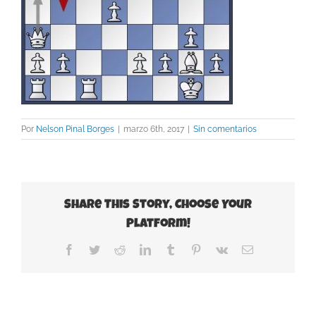
Por
Nelson Pinal Borges
|
marzo 6th, 2017
|
Sin comentarios
Share This Story, Choose Your
Platform!
Facebook
Twitter
Reddit
LinkedIn
Tumblr
Pinterest
Vk
Correo
electrónico