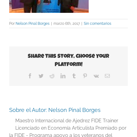
Por
Nelson Pinal Borges
|
marzo 6th, 2017
|
Sin comentarios
Share This Story, Choose Your
Platform!
Facebook
Twitter
Reddit
LinkedIn
Tumblr
Pinterest
Vk
Correo
electrónico
Sobre el Autor:
Nelson Pinal Borges
Maestro Internacional de Ajedrez FIDE Trainer
Licenciado en Economía Articulista Premiado por
la FIDE - Programa apoyo a los veteranos del