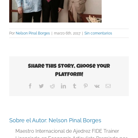
Por
Nelson Pinal Borges
|
marzo 6th, 2017
|
Sin comentarios
Share This Story, Choose Your
Platform!
Facebook
Twitter
Reddit
LinkedIn
Tumblr
Pinterest
Vk
Correo
electrónico
Sobre el Autor:
Nelson Pinal Borges
Maestro Internacional de Ajedrez FIDE Trainer