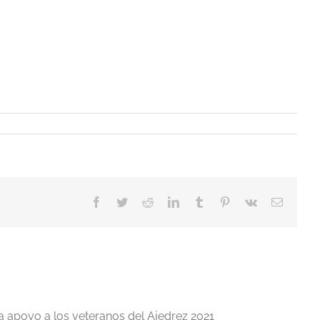
Facebook
Twitter
Reddit
LinkedIn
Tumblr
Pinterest
Vk
Correo
electrón
a apoyo a los veteranos del Ajedrez 2021