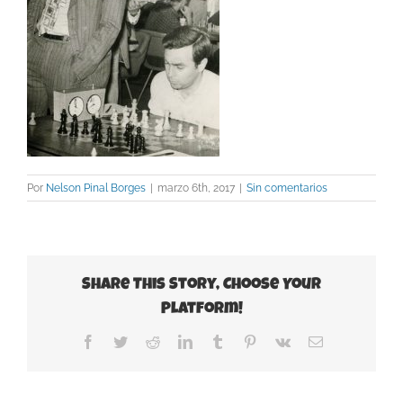
Por
Nelson Pinal Borges
|
marzo 6th, 2017
|
Sin comentarios
Share This Story, Choose Your
Platform!
Facebook
Twitter
Reddit
LinkedIn
Tumblr
Pinterest
Vk
Correo
electrónico