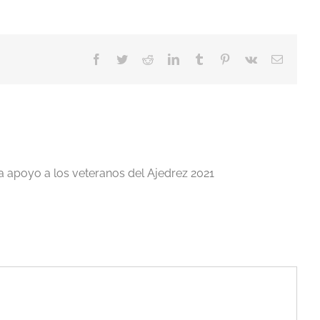
Facebook
Twitter
Reddit
LinkedIn
Tumblr
Pinterest
Vk
Correo
electrón
a apoyo a los veteranos del Ajedrez 2021