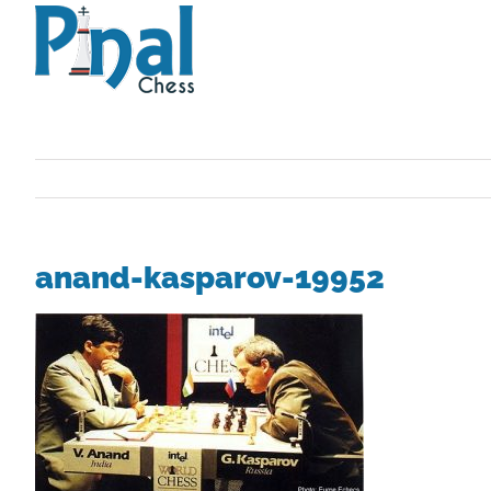
Saltar
al
contenido
anand-kasparov-19952