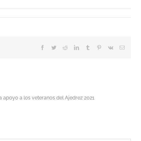
Facebook
Twitter
Reddit
LinkedIn
Tumblr
Pinterest
Vk
Correo
electrón
a apoyo a los veteranos del Ajedrez 2021