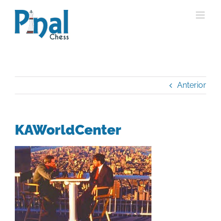
Saltar
al
contenido
Anterior
KAWorldCenter