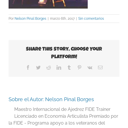
Por
Nelson Pinal Borges
|
marzo 6th, 2017
|
Sin comentarios
Share This Story, Choose Your
Platform!
Facebook
Twitter
Reddit
LinkedIn
Tumblr
Pinterest
Vk
Correo
electrónico
Sobre el Autor:
Nelson Pinal Borges
Maestro Internacional de Ajedrez FIDE Trainer
Licenciado en Economía Articulista Premiado por
la FIDE - Programa apoyo a los veteranos del