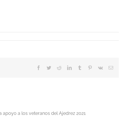
Facebook
Twitter
Reddit
LinkedIn
Tumblr
Pinterest
Vk
Correo
electrón
a apoyo a los veteranos del Ajedrez 2021