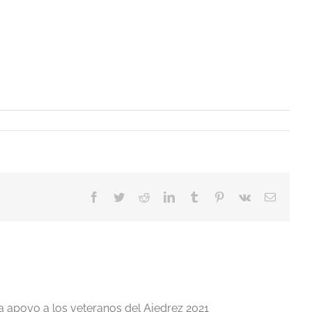
Facebook
Twitter
Reddit
LinkedIn
Tumblr
Pinterest
Vk
Correo
electrón
a apoyo a los veteranos del Ajedrez 2021