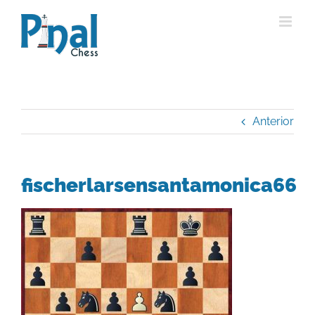
Saltar
al
contenido
Anterior
fischerlarsensantamonica66