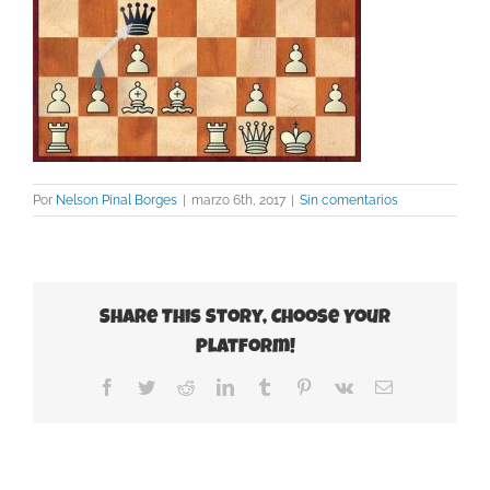
Por
Nelson Pinal Borges
|
marzo 6th, 2017
|
Sin comentarios
Share This Story, Choose Your
Platform!
Facebook
Twitter
Reddit
LinkedIn
Tumblr
Pinterest
Vk
Correo
electrónico