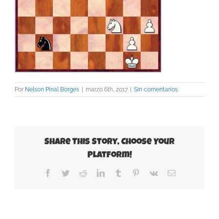
Por
Nelson Pinal Borges
|
marzo 6th, 2017
|
Sin comentarios
Share This Story, Choose Your
Platform!
Facebook
Twitter
Reddit
LinkedIn
Tumblr
Pinterest
Vk
Correo
electrónico