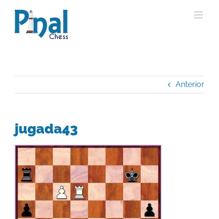
Saltar
al
contenido
Anterior
jugada43