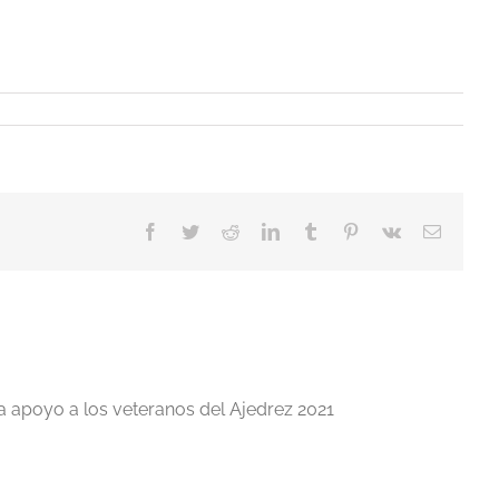
Facebook
Twitter
Reddit
LinkedIn
Tumblr
Pinterest
Vk
Correo
electrón
a apoyo a los veteranos del Ajedrez 2021