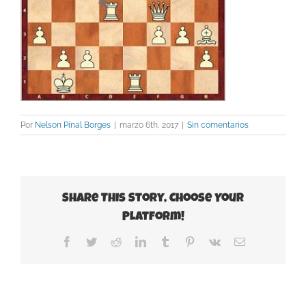
Por
Nelson Pinal Borges
|
marzo 6th, 2017
|
Sin comentarios
Share This Story, Choose Your
Platform!
Facebook
Twitter
Reddit
LinkedIn
Tumblr
Pinterest
Vk
Correo
electrónico