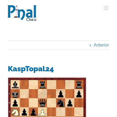
Saltar
al
contenido
Anterior
KaspTopal24