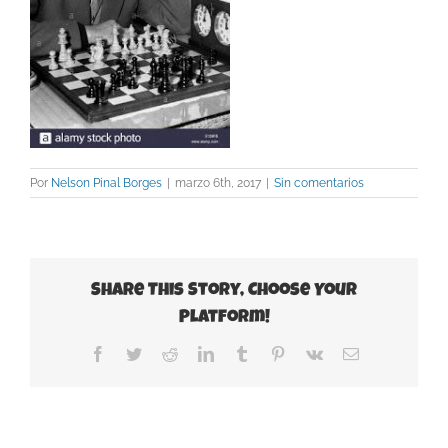
Por
Nelson Pinal Borges
|
marzo 6th, 2017
|
Sin comentarios
Share This Story, Choose Your
Platform!
Facebook
Twitter
Reddit
LinkedIn
Tumblr
Pinterest
Vk
Correo
electrónico