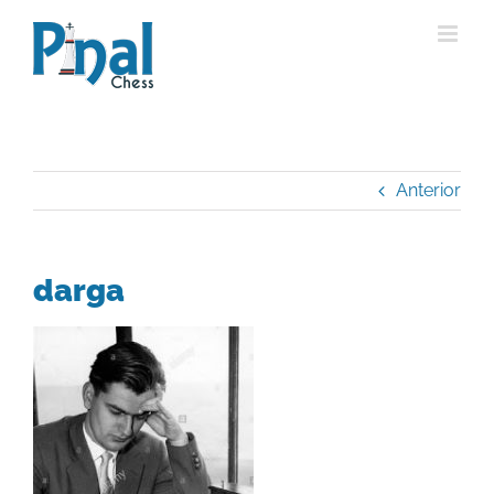
Saltar
al
contenido
Anterior
darga