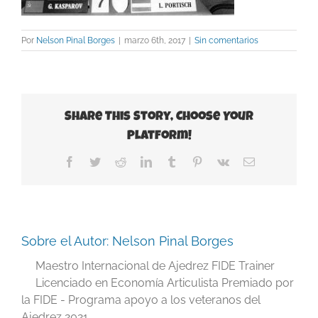
Por
Nelson Pinal Borges
|
marzo 6th, 2017
|
Sin comentarios
Share This Story, Choose Your
Platform!
Facebook
Twitter
Reddit
LinkedIn
Tumblr
Pinterest
Vk
Correo
electrónico
Sobre el Autor:
Nelson Pinal Borges
Maestro Internacional de Ajedrez FIDE Trainer
Licenciado en Economía Articulista Premiado por
la FIDE - Programa apoyo a los veteranos del
Ajedrez 2021