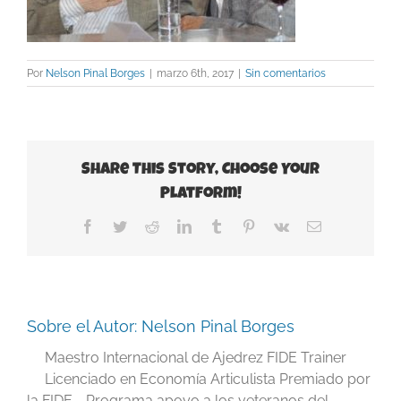
Por
Nelson Pinal Borges
|
marzo 6th, 2017
|
Sin comentarios
Share This Story, Choose Your
Platform!
Facebook
Twitter
Reddit
LinkedIn
Tumblr
Pinterest
Vk
Correo
electrónico
Sobre el Autor:
Nelson Pinal Borges
Maestro Internacional de Ajedrez FIDE Trainer
Licenciado en Economía Articulista Premiado por
la FIDE - Programa apoyo a los veteranos del