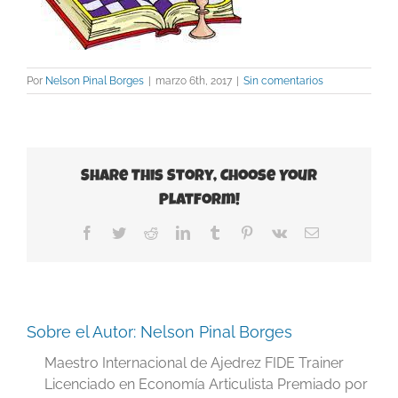
Por
Nelson Pinal Borges
|
marzo 6th, 2017
|
Sin comentarios
Share This Story, Choose Your
Platform!
Facebook
Twitter
Reddit
LinkedIn
Tumblr
Pinterest
Vk
Correo
electrónico
Sobre el Autor:
Nelson Pinal Borges
Maestro Internacional de Ajedrez FIDE Trainer
Licenciado en Economía Articulista Premiado por