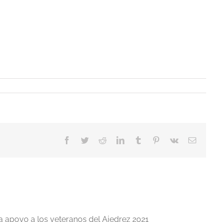
Facebook
Twitter
Reddit
LinkedIn
Tumblr
Pinterest
Vk
Correo
electrón
a apoyo a los veteranos del Ajedrez 2021