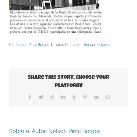
Por
Nelson Pinal Borges
|
marzo 6th, 2017
|
Sin comentarios
Share This Story, Choose Your
Platform!
Facebook
Twitter
Reddit
LinkedIn
Tumblr
Pinterest
Vk
Correo
electrónico
Sobre el Autor:
Nelson Pinal Borges