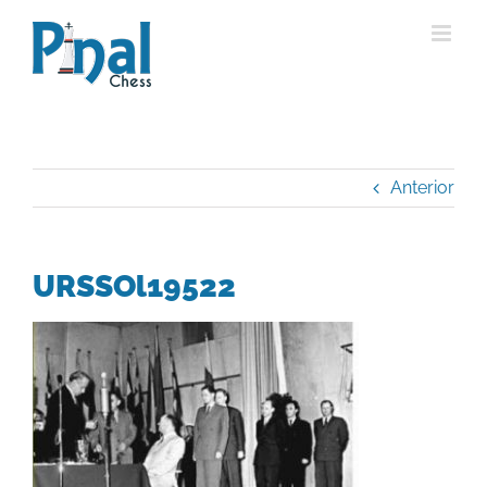
Saltar
al
contenido
Anterior
URSSOl19522