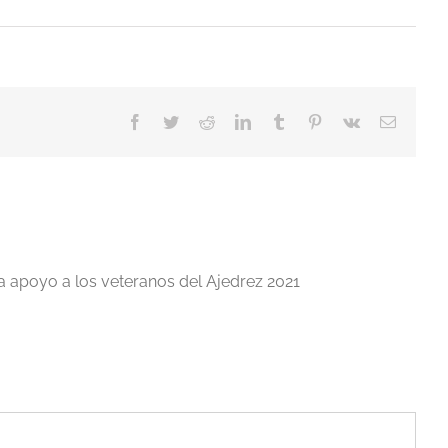
Facebook
Twitter
Reddit
LinkedIn
Tumblr
Pinterest
Vk
Correo
electrón
a apoyo a los veteranos del Ajedrez 2021