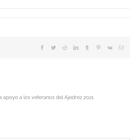
Facebook
Twitter
Reddit
LinkedIn
Tumblr
Pinterest
Vk
Correo
electrón
a apoyo a los veteranos del Ajedrez 2021