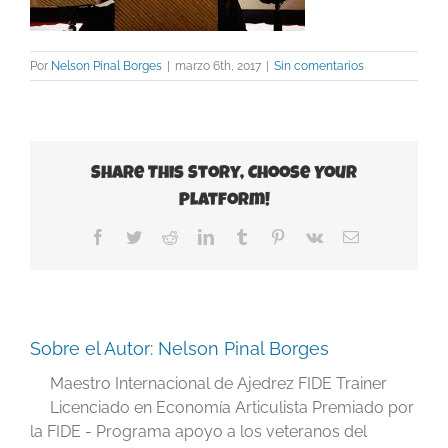
Por
Nelson Pinal Borges
|
marzo 6th, 2017
|
Sin comentarios
Share This Story, Choose Your
Platform!
Facebook
Twitter
Reddit
LinkedIn
Tumblr
Pinterest
Vk
Correo
electrónico
Sobre el Autor:
Nelson Pinal Borges
Maestro Internacional de Ajedrez FIDE Trainer
Licenciado en Economía Articulista Premiado por
la FIDE - Programa apoyo a los veteranos del