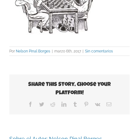
Por
Nelson Pinal Borges
|
marzo 6th, 2017
|
Sin comentarios
Share This Story, Choose Your
Platform!
Facebook
Twitter
Reddit
LinkedIn
Tumblr
Pinterest
Vk
Correo
electrónico
Sobre el Autor:
Nelson Pinal Borges