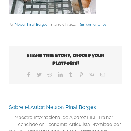
Por
Nelson Pinal Borges
|
marzo 6th, 2017
|
Sin comentarios
Share This Story, Choose Your
Platform!
Facebook
Twitter
Reddit
LinkedIn
Tumblr
Pinterest
Vk
Correo
electrónico
Sobre el Autor:
Nelson Pinal Borges
Maestro Internacional de Ajedrez FIDE Trainer
Licenciado en Economía Articulista Premiado por