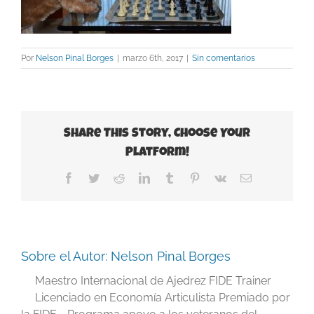
Por
Nelson Pinal Borges
|
marzo 6th, 2017
|
Sin comentarios
Share This Story, Choose Your
Platform!
Facebook
Twitter
Reddit
LinkedIn
Tumblr
Pinterest
Vk
Correo
electrónico
Sobre el Autor:
Nelson Pinal Borges
Maestro Internacional de Ajedrez FIDE Trainer
Licenciado en Economía Articulista Premiado por