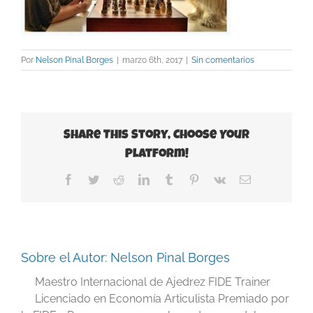
Por
Nelson Pinal Borges
|
marzo 6th, 2017
|
Sin comentarios
Share This Story, Choose Your
Platform!
Facebook
Twitter
Reddit
LinkedIn
Tumblr
Pinterest
Vk
Correo
electrónico
Sobre el Autor:
Nelson Pinal Borges
Maestro Internacional de Ajedrez FIDE Trainer
Licenciado en Economía Articulista Premiado por