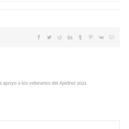
Facebook
Twitter
Reddit
LinkedIn
Tumblr
Pinterest
Vk
Correo
electrón
a apoyo a los veteranos del Ajedrez 2021