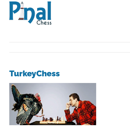
Saltar
al
contenido
TurkeyChess