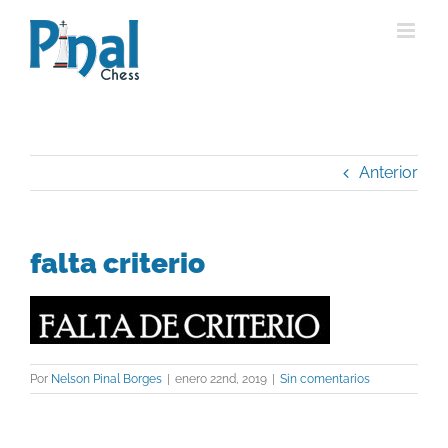
Saltar
al
contenido
Anterior
falta criterio
Por
Nelson Pinal Borges
|
enero 22nd, 2019
|
Sin comentarios