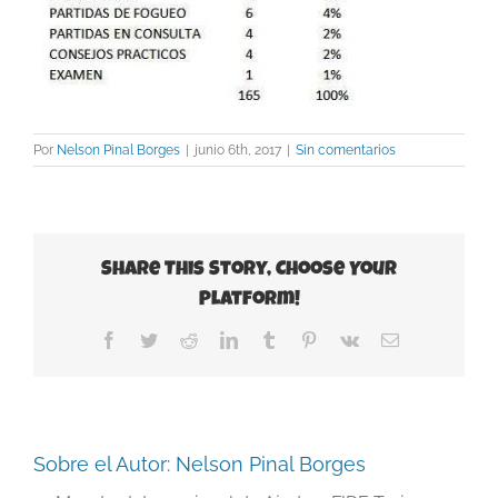
Por
Nelson Pinal Borges
|
junio 6th, 2017
|
Sin comentarios
Share This Story, Choose Your
Platform!
Facebook
Twitter
Reddit
LinkedIn
Tumblr
Pinterest
Vk
Correo
electrónico
Sobre el Autor:
Nelson Pinal Borges