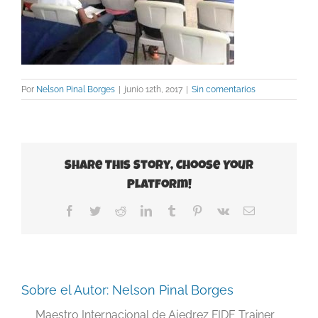
Por
Nelson Pinal Borges
|
junio 12th, 2017
|
Sin comentarios
Share This Story, Choose Your
Platform!
Facebook
Twitter
Reddit
LinkedIn
Tumblr
Pinterest
Vk
Correo
electrónico
Sobre el Autor:
Nelson Pinal Borges
Maestro Internacional de Ajedrez FIDE Trainer