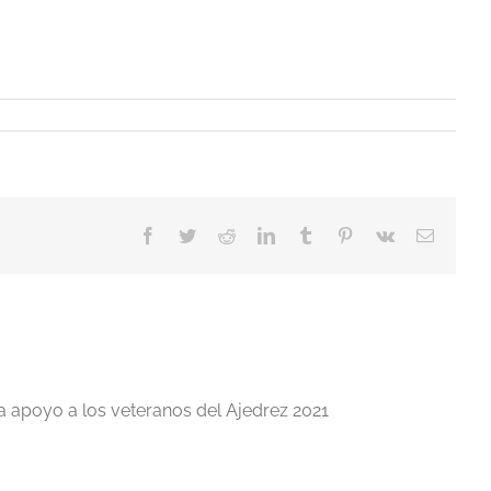
Facebook
Twitter
Reddit
LinkedIn
Tumblr
Pinterest
Vk
Correo
electrón
a apoyo a los veteranos del Ajedrez 2021