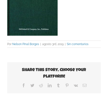
Por
Nelson Pinal Borges
|
agosto 3rd, 2019
|
Sin comentarios
Share This Story, Choose Your
Platform!
Facebook
Twitter
Reddit
LinkedIn
Tumblr
Pinterest
Vk
Correo
electrónico