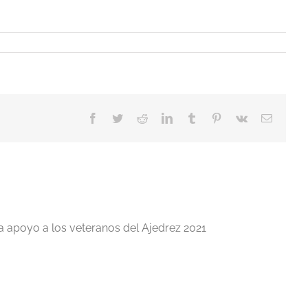
Facebook
Twitter
Reddit
LinkedIn
Tumblr
Pinterest
Vk
Correo
electrón
a apoyo a los veteranos del Ajedrez 2021