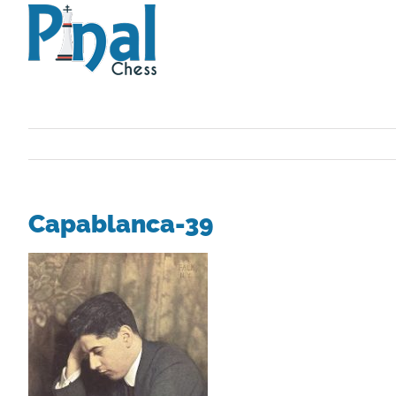
Saltar
al
contenido
Capablanca-39