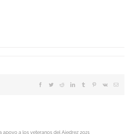
Facebook
Twitter
Reddit
LinkedIn
Tumblr
Pinterest
Vk
Correo
electrón
a apoyo a los veteranos del Ajedrez 2021