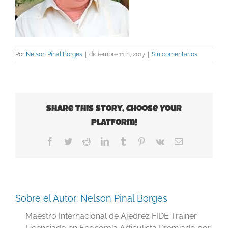
Por
Nelson Pinal Borges
|
diciembre 11th, 2017
|
Sin comentarios
Share This Story, Choose Your
Platform!
Facebook
Twitter
Reddit
LinkedIn
Tumblr
Pinterest
Vk
Correo
electrónico
Sobre el Autor:
Nelson Pinal Borges
Maestro Internacional de Ajedrez FIDE Trainer