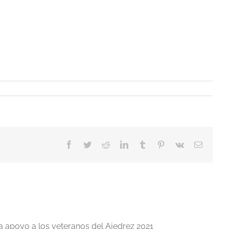
Facebook
Twitter
Reddit
LinkedIn
Tumblr
Pinterest
Vk
Correo
electrón
a apoyo a los veteranos del Ajedrez 2021