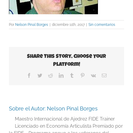
Por
Nelson Pinal Borges
|
diciembre 11th, 2017
|
Sin comentarios
Share This Story, Choose Your
Platform!
Facebook
Twitter
Reddit
LinkedIn
Tumblr
Pinterest
Vk
Correo
electrónico
Sobre el Autor:
Nelson Pinal Borges
Maestro Internacional de Ajedrez FIDE Trainer
Licenciado en Economía Articulista Premiado por