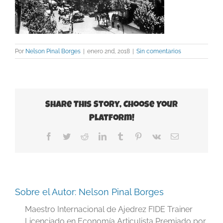
Por
Nelson Pinal Borges
|
enero 2nd, 2018
|
Sin comentarios
Share This Story, Choose Your
Platform!
Facebook
Twitter
Reddit
LinkedIn
Tumblr
Pinterest
Vk
Correo
electrónico
Sobre el Autor:
Nelson Pinal Borges
Maestro Internacional de Ajedrez FIDE Trainer
Licenciado en Economía Articulista Premiado por