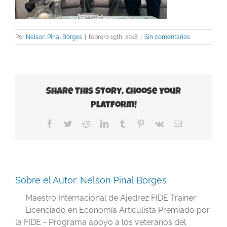
Por
Nelson Pinal Borges
|
febrero 19th, 2018
|
Sin comentarios
Share This Story, Choose Your
Platform!
Facebook
Twitter
Reddit
LinkedIn
Tumblr
Pinterest
Vk
Correo
electrónico
Sobre el Autor:
Nelson Pinal Borges
Maestro Internacional de Ajedrez FIDE Trainer
Licenciado en Economía Articulista Premiado por
la FIDE - Programa apoyo a los veteranos del