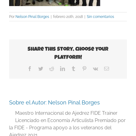
Por
Nelson Pinal Borges
|
febrero 20th, 2018
|
Sin comentarios
Share This Story, Choose Your
Platform!
Facebook
Twitter
Reddit
LinkedIn
Tumblr
Pinterest
Vk
Correo
electrónico
Sobre el Autor:
Nelson Pinal Borges
Maestro Internacional de Ajedrez FIDE Trainer
Licenciado en Economía Articulista Premiado por
la FIDE - Programa apoyo a los veteranos del
Ajedrez 2021