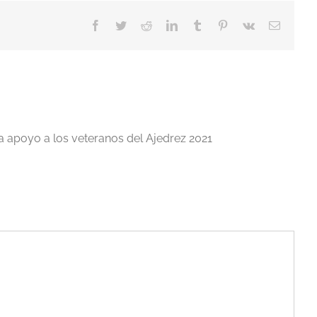
Facebook
Twitter
Reddit
LinkedIn
Tumblr
Pinterest
Vk
Correo
electrón
a apoyo a los veteranos del Ajedrez 2021