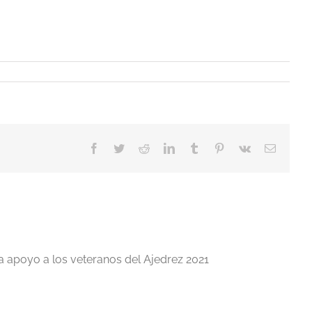
Facebook
Twitter
Reddit
LinkedIn
Tumblr
Pinterest
Vk
Correo
electrón
a apoyo a los veteranos del Ajedrez 2021