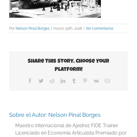
Por
Nelson Pinal Borges
|
marzo 30th, 2018
|
Sin comentarios
Share This Story, Choose Your
Platform!
Facebook
Twitter
Reddit
LinkedIn
Tumblr
Pinterest
Vk
Correo
electrónico
Sobre el Autor:
Nelson Pinal Borges
Maestro Internacional de Ajedrez FIDE Trainer
Licenciado en Economía Articulista Premiado por