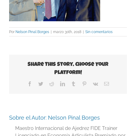
Por
Nelson Pinal Borges
|
marzo 30th, 2018
|
Sin comentarios
Share This Story, Choose Your
Platform!
Facebook
Twitter
Reddit
LinkedIn
Tumblr
Pinterest
Vk
Correo
electrónico
Sobre el Autor:
Nelson Pinal Borges
Maestro Internacional de Ajedrez FIDE Trainer
Licenciado en Economía Articulista Premiado por