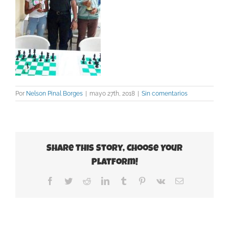
Por
Nelson Pinal Borges
|
mayo 27th, 2018
|
Sin comentarios
Share This Story, Choose Your
Platform!
Facebook
Twitter
Reddit
LinkedIn
Tumblr
Pinterest
Vk
Correo
electrónico