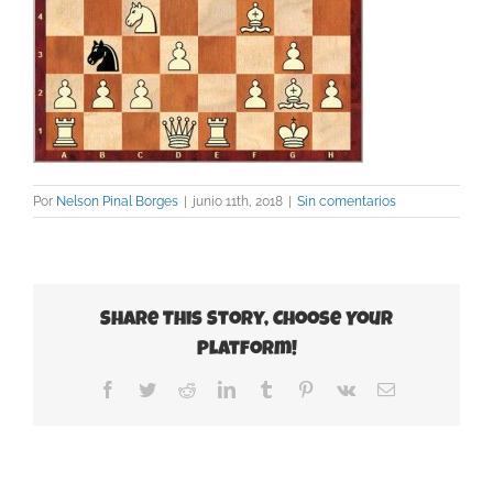
Por
Nelson Pinal Borges
|
junio 11th, 2018
|
Sin comentarios
Share This Story, Choose Your
Platform!
Facebook
Twitter
Reddit
LinkedIn
Tumblr
Pinterest
Vk
Correo
electrónico