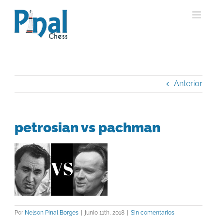
Saltar
al
contenido
Anterior
petrosian vs pachman
Por
Nelson Pinal Borges
|
junio 11th, 2018
|
Sin comentarios